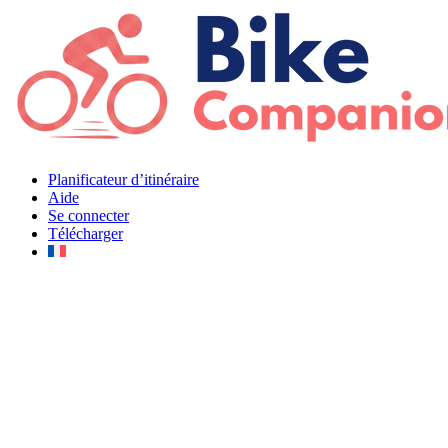
Aller
au
contenu
Planificateur d’itinéraire
Aide
Se connecter
Télécharger