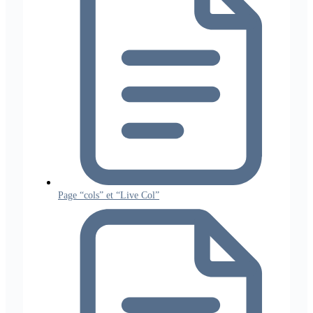
Page “cols” et “Live Col”