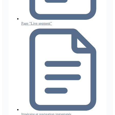
Page “Live segment”
Itinéraire et navigation instantanés