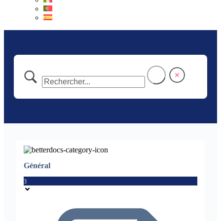
Général
3