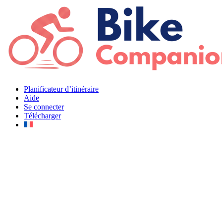
Aller
au
contenu
Planificateur d’itinéraire
Aide
Se connecter
Télécharger