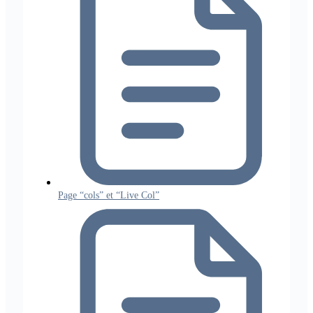
Page “cols” et “Live Col”