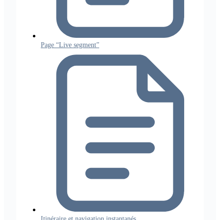
Page “Live segment”
Itinéraire et navigation instantanés