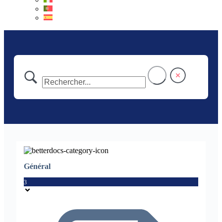
Général
3