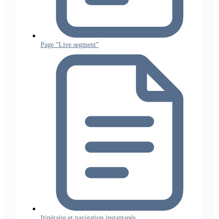
Page “Live segment”
Itinéraire et navigation instantanés