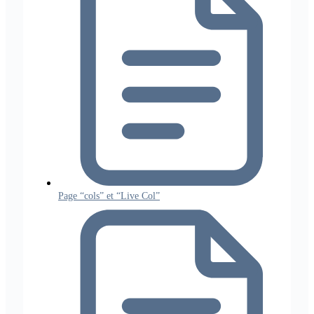
Page “cols” et “Live Col”