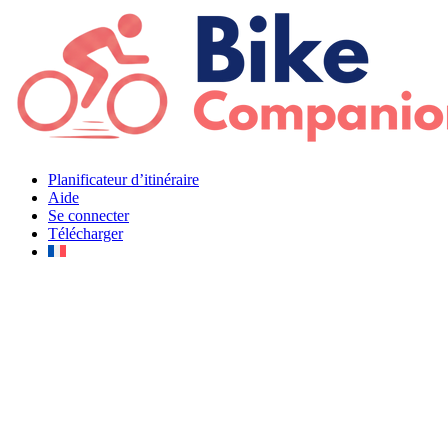
Aller
au
contenu
Planificateur d’itinéraire
Aide
Se connecter
Télécharger