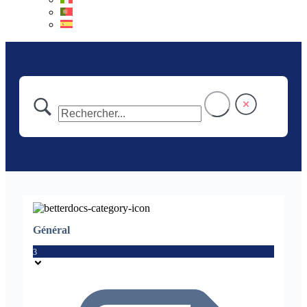
Général
3