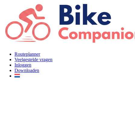
Ga
naar
de
inhoud
Routeplanner
Veelgestelde vragen
Inloggen
Downloaden